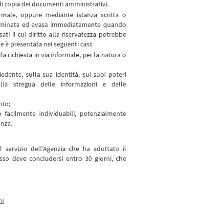
 di copia dei documenti amministrativi.
formale, oppure mediante istanza scritta o
 esaminata ed evasa immediatamente quando
ti il cui diritto alla riservatezza potrebbe
e è presentata nei seguenti casi:
 richiesta in via informale, per la natura o
dente, sulla sua identità, sui suoi poteri
 alla stregua delle informazioni e delle
nto;
 o facilmente individuabili, potenzialmente
anza.
servizio dell’Agenzia che ha adottato il
sso deve concludersi entro 30 giorni, che
ni