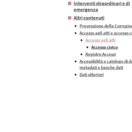
Interventi straordinari e di
emergenza
Altri contenuti
Prevenzione della Corruzio
Accesso agli atti e accesso c
Accesso agli atti
Accesso civico
Registro Accessi
Accessibilità e catologo di d
metadati e banche dati
Dati ulteriori