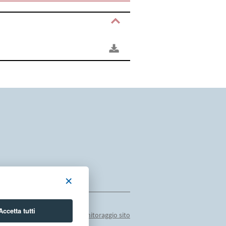
×
Accetta tutti
 pubblicazione
|
Dati monitoraggio sito