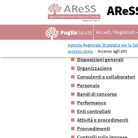
AReS
Top
Salta al contenuto
Accedi / Registrati
Agenzia Regionale Strategica per la Sal
accesso civico
/
Accesso agli atti
Disposizioni generali
Organizzazione
Consulenti e collaboratori
Personale
Bandi di concorso
Performance
Enti controllati
Attività e procedimenti
Provvedimenti
Controlli sulle imprese