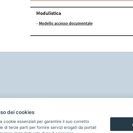
Modulistica
»
Modello accesso documentale
uso dei cookies
à dei browser
|
Accessibilità
Gestisci i cookies
a cookie essenziali per garantire il suo corretto
Responsabile procedimento
di terze parti per fornire servizi erogati da portali