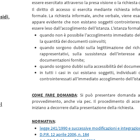
essere esercitato attraverso la presa visione o la richiesta
Il diritto di accesso si esercita mediante richiesta in
formale. La richiesta informale, anche verbale, viene
sidi,
appare evidente che non esistano soggetti controinteressa
essere leso dall'accoglimento dell'istanza. L'istanza formal
quando non è possibile l'accoglimento immediato della
la quantità dei documenti coinvolti;
quando sorgono dubbi sulla legittimazione del richie
rappresentativi, sulla sussistenza dell'interesse
documentazioni fornite;
quando sorgono dubbi sulla accessibilità del docume
in tutti i casi in cui esistano soggetti, individuati
controinteressati all'immediato accoglimento dell'ist
COME FARE DOMANDA
: Si può presentare domanda al 
provvedimento, anche via pec. Il procedimento di acce
l
iniziano a decorrere dalla presentazione della richiesta.
NORMATIVA
:
legge 241/1990 e successive modificazioni e integrazio
D.P.R. 12 aprile 2006, n. 184