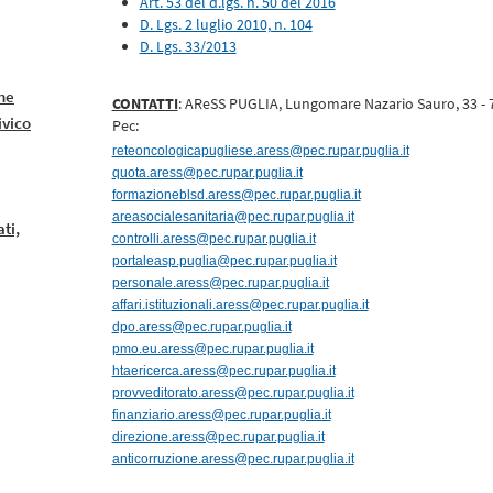
Art. 53 del d.lgs. n. 50 del 2016
D. Lgs. 2 luglio 2010, n. 104
D. Lgs. 33/2013
ne
CONTATTI
: AReSS PUGLIA, Lungomare Nazario Sauro, 33 - 
ivico
Pec:
reteoncologicapugliese.aress@pec.rupar.puglia.it
quota.aress@pec.rupar.puglia.it
formazioneblsd.aress@pec.rupar.puglia.it
areasocialesanitaria@pec.rupar.puglia.it
ati,
controlli.aress@pec.rupar.puglia.it
portaleasp.puglia@pec.rupar.puglia.it
personale.aress@pec.rupar.puglia.it
affari.istituzionali.aress@pec.rupar.puglia.it
dpo.aress@pec.rupar.puglia.it
pmo.eu.aress@pec.rupar.puglia.it
htaericerca.aress@pec.rupar.puglia.it
provveditorato.aress@pec.rupar.puglia.it
finanziario.aress@pec.rupar.puglia.it
direzione.aress@pec.rupar.puglia.it
anticorruzione.aress@pec.rupar.puglia.it