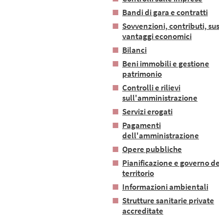
Bandi di gara e contratti
Sovvenzioni, contributi, sus
vantaggi economici
Bilanci
Beni immobili e gestione
patrimonio
Controlli e rilievi
sull'amministrazione
Servizi erogati
Pagamenti
dell'amministrazione
Opere pubbliche
Pianificazione e governo de
territorio
Informazioni ambientali
Strutture sanitarie private
accreditate